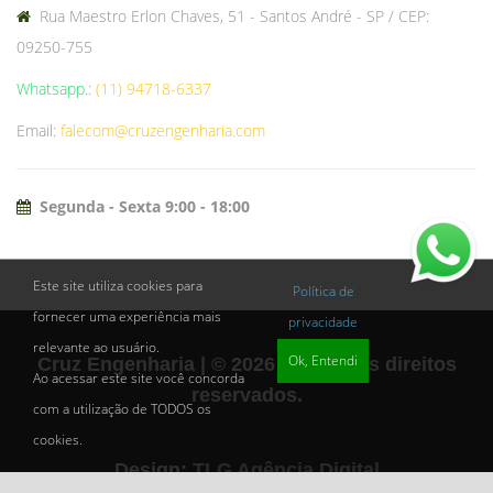
Rua Maestro Erlon Chaves, 51 - Santos André - SP / CEP:
09250-755
Whatsapp.:
(11) 94718-6337
Email:
falecom@cruzengenharia.com
Segunda - Sexta 9:00 - 18:00
Este site utiliza cookies para
Política de
fornecer uma experiência mais
privacidade
relevante ao usuário.
Ok, Entendi
Cruz Engenharia | © 2026 - Todos os direitos
Ao acessar este site você concorda
reservados.
com a utilização de TODOS os
cookies.
Design:
TLG Agência Digital