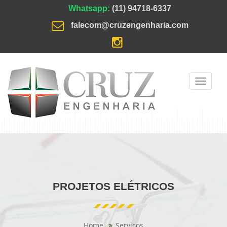
Whatsapp:
(11) 94718-6337
falecom@cruzengenharia.com
Toggle
navigati
PROJETOS ELÉTRICOS
Home
Serviços